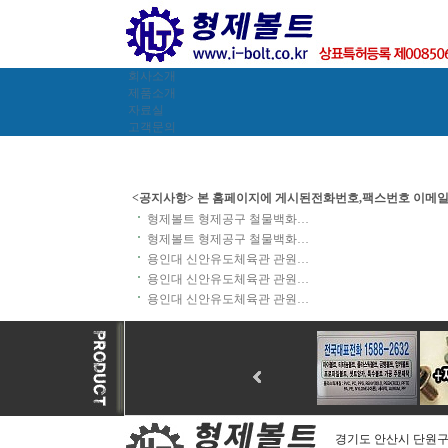
회사소개
제품소개
자료실
고객문의
<공지사항> 본 홈페이지에 게시된전화번호,팩스번호 이메일
일,시험성적서공인인증기관,서류외무단복제,자동수집거부 
형제볼트 형제공구 철물백화…
록:무단사용금지공고:특허청장)
형제볼트 형제공구 철물백화…
용인대 신안유도체육관 관원…
용인대 신안유도체육관 관원…
용인대 신안유도체육관 관원…
경기도 안산시 단원구 산