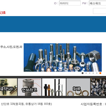
주소,사진,도면,파
형제볼트(상호특허등
단로 326(원곡동, 유통상가 18동 103호)
사업자등록번호 : 139