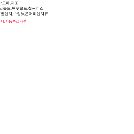
태:도매,제조
수입볼트,특수볼트,철판피스
OX별렌치,수입낮은머리렌치류
제,자동수집거부,