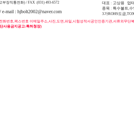
71(고부장직통전화) / FAX :(031) 493-6572
대표 : 고상용 업
종목 : 특수볼트,
/ e-mail : hjbolt2002@naver.com
3가ROHS도금,T
전화번호,팩스번호 이메일주소,사진,도면,파일,시험성적서공인인증기관,서류외무단복
무단사용금지공고:특허청장)