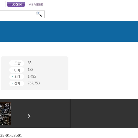
65
133
1,495
767,753
-01-53501